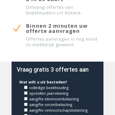
Ontvang offertes van
boekhouders uit Almere.
Binnen 2 minuten uw
N
offerte aanvragen
Offertes aanvragen is nog nooit
zo makkelijk geweest.
Vraag gratis 3 offertes aan
Wat wilt u uit besteden?
volledige boekhouding
opstellen jaarrekening
aangifte inkomstenbelasting
aangifte omzetbelasting
aangifte vennootschapsbelasting